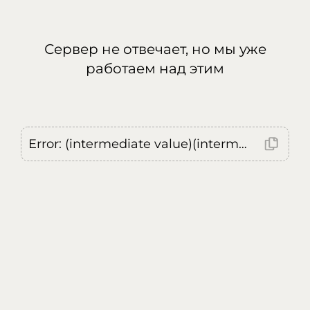
Сервер не отвечает, но мы уже
работаем над этим
Error: (intermediate value)(intermediate value)(intermediate value).replaceAll is not a function