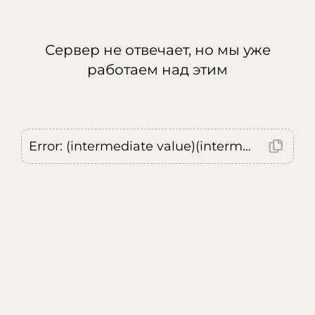
Сервер не отвечает, но мы уже
работаем над этим
Error: (intermediate value)(intermediate value)(intermediate value).replaceAll is not a function