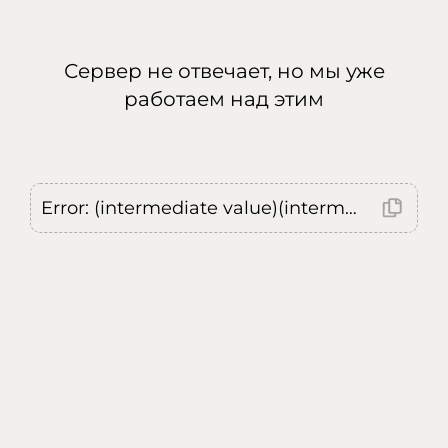
Сервер не отвечает, но мы уже
работаем над этим
Error: (intermediate value)(intermediate value)(intermediate value).replaceAll is not a function