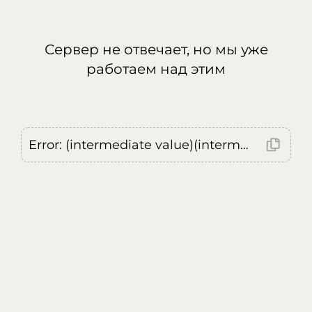
Сервер не отвечает, но мы уже
работаем над этим
Error: (intermediate value)(intermediate value)(intermediate value).replaceAll is not a function